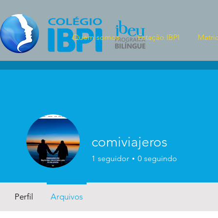
Quem somos
Estação IBPI
Matri
comiviajeros
1
seguidor
0
seguindo
Perfil
Arquivos