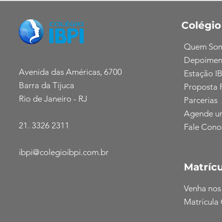
Colégio
Quem So
Depoimen
Avenida das Américas, 6700
Estação IB
Barra da Tijuca
Proposta 
Rio de Janeiro - RJ
Parcerias
Agende u
21. 3326 2311
Fale Cono
ibpi@colegioibpi.com.br
Matrícu
Venha nos
Matrícula 