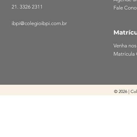
21. 3326 2311
Fale Cono
ibpi@colegioibpi.com.br
Matrícu
Venha nos
Matrícula 
© 2026 | Co