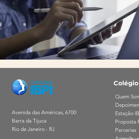
Colégio
Quem So
Depoimen
Avenida das Américas, 6700
Estação IB
Barra da Tijuca
Proposta 
Rio de Janeiro - RJ
Parcerias
Agende u