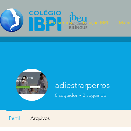
Quem somos
Estação IBPI
Matri
adiestrarperros
0
seguidor
0
seguindo
Perfil
Arquivos