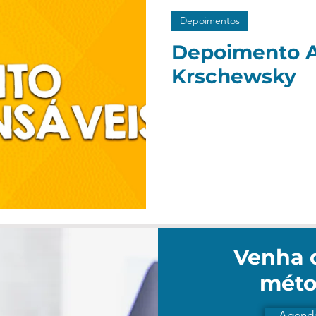
Depoimentos
Depoimento 
Krschewsky
Venha 
méto
Agende