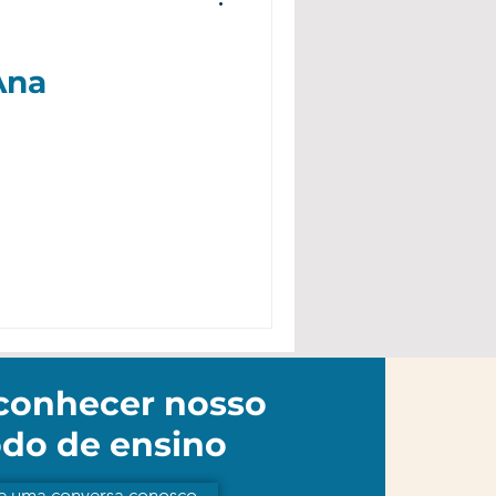
Ana
conhecer nosso
do de ensino
 uma conversa conosco