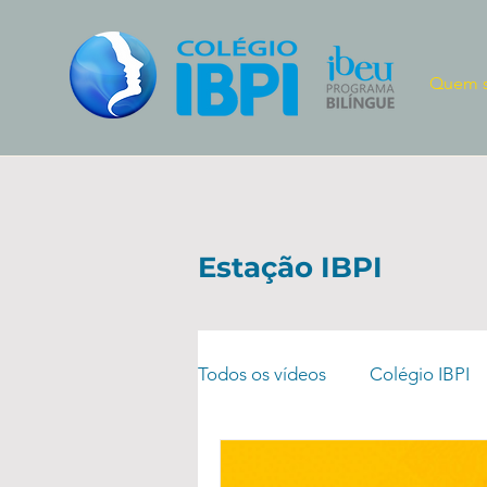
Quem 
Estação IBPI
Todos os vídeos
Colégio IBPI