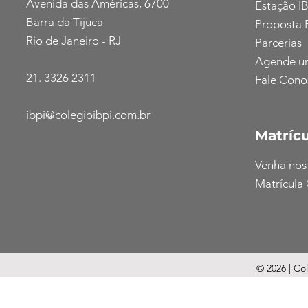
Avenida das Américas, 6700
Estação IB
Barra da Tijuca
Proposta 
Rio de Janeiro - RJ
Parcerias
Agende u
21. 3326 2311
Fale Cono
ibpi@colegioibpi.com.br
Matrícu
Venha nos
Matrícula 
© 2026 | Co