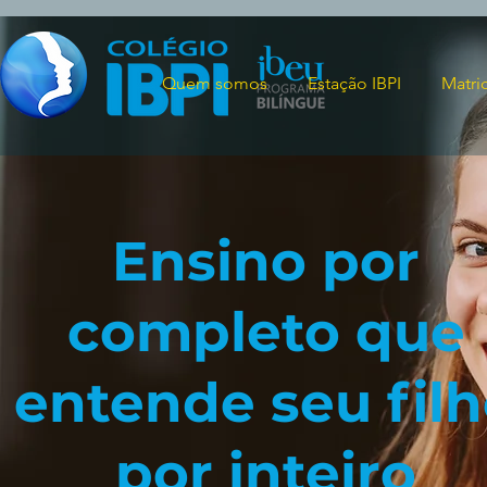
Quem somos
Estação IBPI
Matri
Ensino por
completo que
entende seu fil
por inteiro