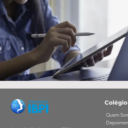
Colégio
Quem So
Depoimen