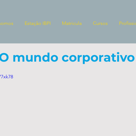
somos
Estação IBPI
Matricula
Cursos
Profissi
: O mundo corporativo
77xk78