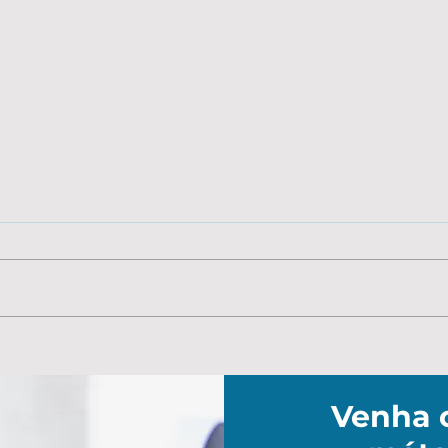
Eletiva: Matemática
Elet
Financeira
Mod
Venha 