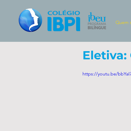
Quem 
Eletiva
https://youtu.be/bbYaI