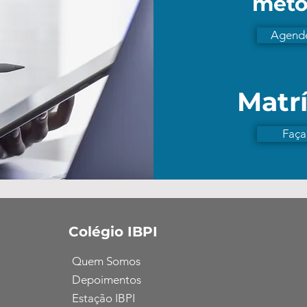
méto
Agende
Matrí
Faça
Colégio IBPI
Quem Somos
Depoimentos
Estação IBPI