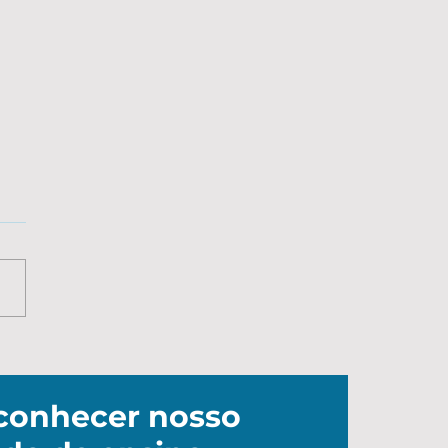
iva: Cidadania
erna
conhecer nosso