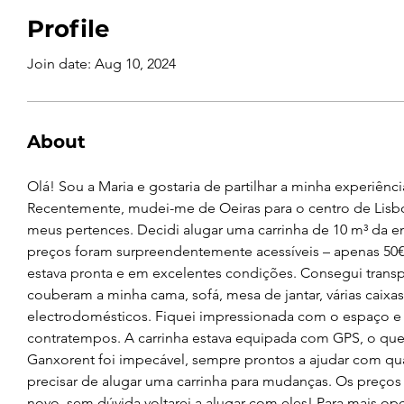
Profile
Join date: Aug 10, 2024
About
Olá! Sou a Maria e gostaria de partilhar a minha experiênc
Recentemente, mudei-me de Oeiras para o centro de Lisboa
meus pertences. Decidi alugar uma carrinha de 10 m³ da em
preços foram surpreendentemente acessíveis – apenas 50€
estava pronta e em excelentes condições. Consegui transpo
couberam a minha cama, sofá, mesa de jantar, várias caixa
electrodomésticos. Fiquei impressionada com o espaço e a 
contratempos. A carrinha estava equipada com GPS, o que 
Ganxorent foi impecável, sempre prontos a ajudar com q
precisar de alugar uma carrinha para mudanças. Os preços 
novo, sem dúvida voltarei a alugar com eles! Para mais opçõ