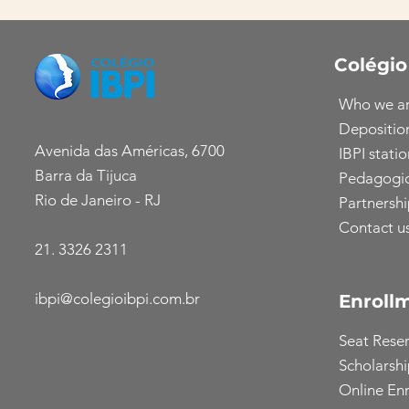
Colégio
Who we a
Depositio
Avenida das Américas, 6700
IBPI statio
Barra da Tijuca
Pedagogic
Rio de Janeiro - RJ
Partnershi
Contact u
21. 3326 2311
ibpi@colegioibpi.com.br
Enroll
Seat Rese
Scholarsh
Online En