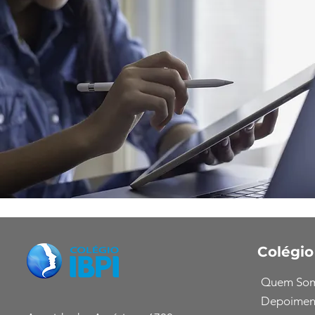
Colégio
Quem So
Depoimen