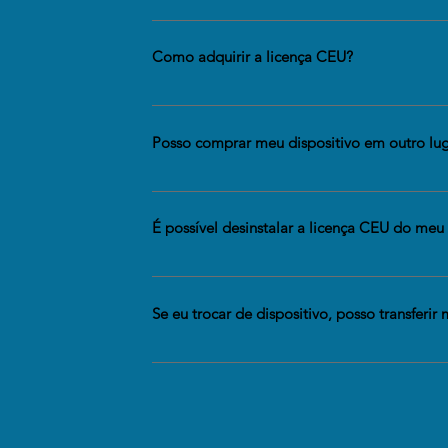
A instalação da licença CEU é feita pela equipe de TI d
a coordenação.
Como adquirir a licença CEU?
A licença CEU vinculada ao Colégio IBPI deve ser adquir
Comprar Agora, será solicitado o nome da instituição (C
Posso comprar meu dispositivo em outro lu
institucional do aluno). O e-mail intitucional do aluno 
acessar o ambiente virtual (ex.: xxxx@ibpi.g12.br).
Sim, você pode adquirir dispositivos em outros lugares
licença CEU e que você possa aplicar a licença adquir
É possível desinstalar a licença CEU do meu 
Não é recomendado desinstalar a linceça CEU, pois cad
aluno queira voltar a utilizar o dispositivo em ambiente
Se eu trocar de dispositivo, posso transferi
aluno pode solicitar que a licença CEU seja desativada p
ambiente escolar.
Não, cada licença está vinculada a um dispositivo e só 