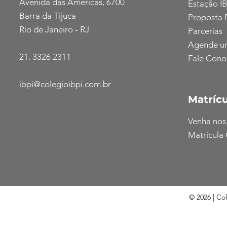
Avenida das Américas, 6700
Estação IB
Barra da Tijuca
Proposta 
Rio de Janeiro - RJ
Parcerias
Agende u
21. 3326 2311
Fale Cono
ibpi@colegioibpi.com.br
Matrícu
Venha nos
Matrícula 
© 2026 | Co