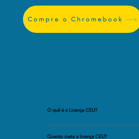
Compre o Chromebook
Explore o FAQ abaixo para esclarecer suas 
mais informações.
O quê é a Licença CEU?
A Licença CEU do Google, ou "Chrome Education Upgrade
uso de dispositivos Chrome de forma eficiente. Com es
Quanto custa a licença CEU?